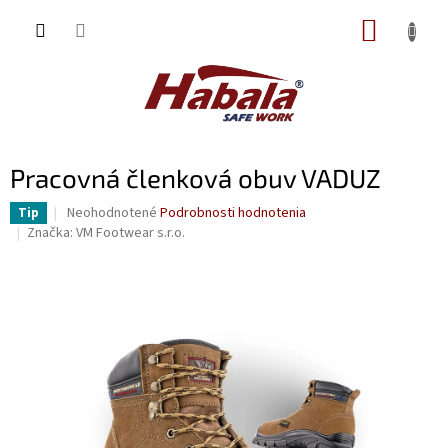
Prejsť
NÁKUP
na
obsah
KOŠÍK
Pracovná členková obuv VADUZ
Priemerné
Neohodnotené
Podrobnosti hodnotenia
Tip
hodnotenie
Značka:
VM Footwear s.r.o.
produktu
je
0,0
z
5
hviezdičiek.