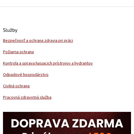
Z
á
p
ä
Služby
t
Bezpečnosť a ochrana zdravia pri práci
i
e
Požiarna ochrana
Kontrola a oprava hasiacich prístrojov a hydrantov
Odpadové hospodárstvo
Civilná ochrana
Pracovná zdravotná služba