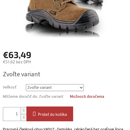
€63,49
€51,62 bez DPH
Jednotková
Zvoľte variant
cena:
Veľkosť
Môžeme doručiť do:
Zvoľte variant
Možnosti doručenia
Pridať do košíka
Pracovná členková obuv VADUZ - farmárka, celokožená bez oceľovej špice.