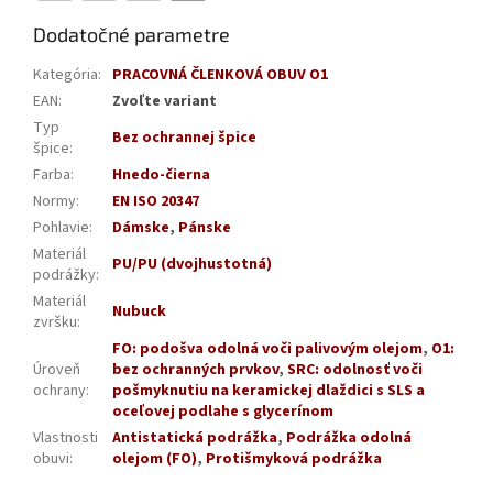
Dodatočné parametre
Kategória
:
PRACOVNÁ ČLENKOVÁ OBUV O1
EAN
:
Zvoľte variant
Typ
Bez ochrannej špice
špice
:
Farba
:
Hnedo-čierna
Normy
:
EN ISO 20347
Pohlavie
:
Dámske
,
Pánske
Materiál
PU/PU (dvojhustotná)
podrážky
:
Materiál
Nubuck
zvršku
:
FO: podošva odolná voči palivovým olejom
,
O1:
Úroveň
bez ochranných prvkov
,
SRC: odolnosť voči
ochrany
:
pošmyknutiu na keramickej dlaždici s SLS a
oceľovej podlahe s glycerínom
Vlastnosti
Antistatická podrážka
,
Podrážka odolná
obuvi
:
olejom (FO)
,
Protišmyková podrážka