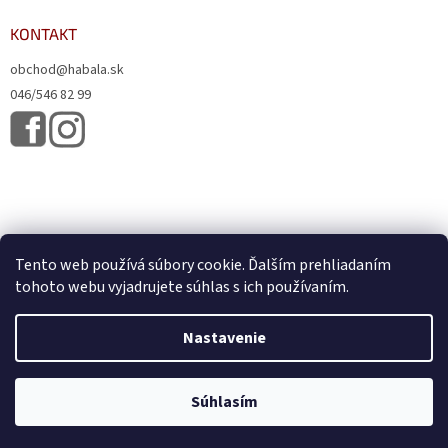
KONTAKT
obchod@habala.sk
046/546 82 99
Tento web používá súbory cookie. Ďalším prehliadaním
tohoto webu vyjadrujete súhlas s ich používaním.
Vytvoril Shoptet
& Verteco.sk
Nastavenie
Copyright 2026
HABALA, s.r.o.
. Všetky práva vyhradené.
Upraviť
Súhlasím
nastavenie cookies