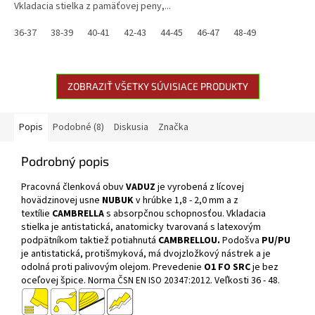
Vkladacia stielka z pamäťovej peny,...
36-37
38-39
40-41
42-43
44-45
46-47
48-49
ZOBRAZIŤ VŠETKY SÚVISIACE PRODUKTY
Popis
Podobné (8)
Diskusia
Značka
Podrobný popis
Pracovná členková obuv
VADUZ
je vyrobená z lícovej
hovädzinovej usne
NUBUK
v hrúbke 1,8 - 2,0 mm a z
textílie
CAMBRELLA
s absorpčnou schopnosťou. Vkladacia
stielka je antistatická, anatomicky tvarovaná s latexovým
podpätníkom taktiež potiahnutá
CAMBRELLOU.
Podošva
PU/PU
je antistatická, protišmyková, má dvojzložkový nástrek a je
odolná proti palivovým olejom. Prevedenie
O1 FO SRC
je bez
oceľovej špice. Norma
ČSN EN ISO 20347:2012
. Veľkosti 36 - 48.